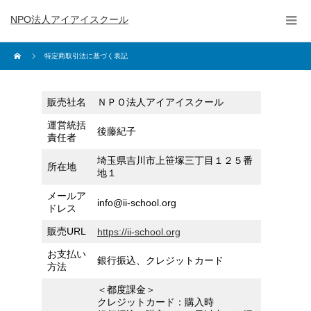
NPO法人アイアイスクール
特定商取引法に基づく表記
販売社名
ＮＰＯ法人アイアイスクール
運営統括
後藤紀子
責任者
埼玉県吉川市上笹塚三丁目１２５番
所在地
地１
メールア
info@ii-school.org
ドレス
販売URL
https://ii-school.org
お支払い
銀行振込、クレジットカード
方法
＜都度課金＞
クレジットカード：購入時