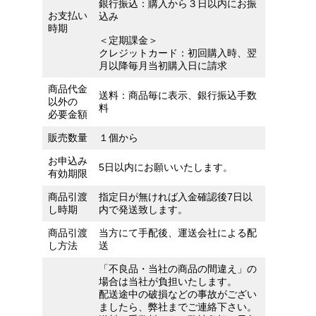
銀行振込：購入から３日以内にお振
お支払い
込み
時期
＜定期課金＞
クレジットカード：初回購入時、翌
月以降毎月当初購入日に請求
商品代金
送料：商品毎に表示、銀行振込手数
以外の
料
必要金額
販売数量
１個から
お申込み
5日以内にお願いいたします。
有効期限
商品引渡
指定日が無ければ入金確認後7日以
し時期
内で発送致します。
商品引渡
当方にて手配後、運送会社による配
し方法
送
「不良品・当社の商品の間違え」の
場合は当社が負担いたします。
配送途中の破損などの事故がござい
ましたら、弊社までご連絡下さい。