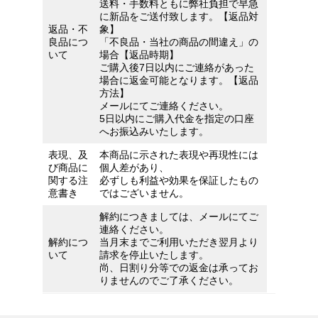
送料・手数料ともに弊社負担で早急
に新品をご送付致します。【返品対
返品・不
象】
良品につ
「不良品・当社の商品の間違え」の
いて
場合【返品時期】
ご購入後7日以内にご連絡があった
場合に返金可能となります。【返品
方法】
メールにてご連絡ください。
5日以内にご購入代金を指定の口座
へお振込みいたします。
表現、及
本商品に示された表現や再現性には
び商品に
個人差があり、
関する注
必ずしも利益や効果を保証したもの
意書き
ではございません。
解約につきましては、メールにてご
連絡ください。
解約につ
当月末までご利用いただき翌月より
いて
請求を停止いたします。
尚、日割り分等での返金は承ってお
りませんのでご了承ください。