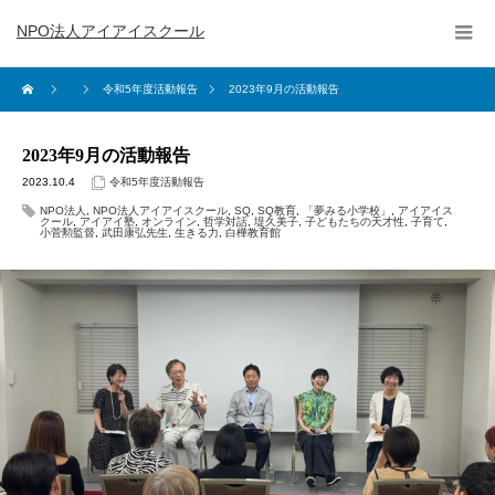
NPO法人アイアイスクール
令和5年度活動報告
2023年9月の活動報告
2023年9月の活動報告
2023.10.4
令和5年度活動報告
NPO法人
,
NPO法人アイアイスクール
,
SQ
,
SQ教育
,
「夢みる小学校」
,
アイアイス
クール
,
アイアイ塾
,
オンライン
,
哲学対話
,
堤久美子
,
子どもたちの天才性
,
子育て
,
小菅勲監督
,
武田康弘先生
,
生きる力
,
白樺教育館