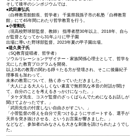
そして後半のシンポジウムでは、
●武田康弘氏
（白樺教育館館長、哲学者） 千葉県我孫子市の私塾「白樺教育
館」にて45年間にわたり哲学教育を行う。
●小菅勲氏
（現高校野球部監督、教師） 指導者歴30年以上、2018年、自ら
が監督となってから31年ぶりに甲子園
出場に導いた野球部監督。2023年夏の甲子園出場。
●堤久美子氏
（SQ教育提唱者、哲学者）
ソウルリレーションデザイナー・家族関係心理士として、哲学を
元にした教育プログラムを開発。
以上3名の教育の関わる錚々たる方が登壇され、そこに後藤紀子
理事長も加わって、
未来の教育について、熱く赤っていただきました。
「大人による大人らしくない素直で無邪気な本音の対話が聞け
て、自分のことを考えるきっかけになった。」
「タケダ先生、コスゲ監督のざっくばらんでためになるお話しが
聞けてよかったです。」
「武田先生の忖度しない自由さがすごい。」
「小菅監督の答えを自分で見つけるようにサポートする、選手が
天井を突き抜けさせる、というお言葉が響きました。」
などなど、参加者のみなさんも大きな刺激を請けられたようでし
た。