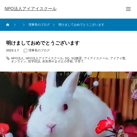
NPO法人アイアイスクール
理事長のブログ
明けましておめでとうございます
明けましておめでとうございます
2023.1.7
理事長のブログ
NPO法人
,
NPO法人アイアイスクール
,
SQ
,
SQ教育
,
アイアイスクール
,
アイアイ塾
,
オンライン
,
哲学対話
,
奈良県やまぞえ小学校
,
子育て